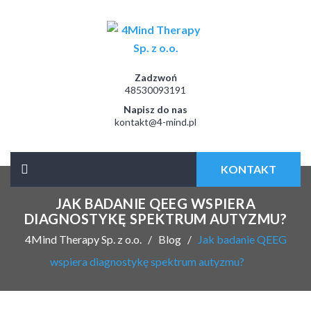
Zadzwoń
48530093191
Napisz do nas
kontakt@4-mind.pl
KONTAKT
JAK BADANIE QEEG WSPIERA
DIAGNOSTYKĘ SPEKTRUM AUTYZMU?
4Mind Therapy Sp. z o.o.
Blog
Jak badanie QEEG
wspiera diagnostykę spektrum autyzmu?