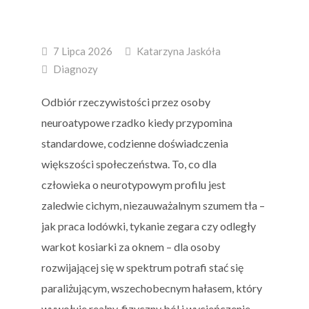
7 Lipca 2026
Katarzyna Jaskóła
Diagnozy
Odbiór rzeczywistości przez osoby
neuroatypowe rzadko kiedy przypomina
standardowe, codzienne doświadczenia
większości społeczeństwa. To, co dla
człowieka o neurotypowym profilu jest
zaledwie cichym, niezauważalnym szumem tła –
jak praca lodówki, tykanie zegara czy odległy
warkot kosiarki za oknem – dla osoby
rozwijającej się w spektrum potrafi stać się
paraliżującym, wszechobecnym hałasem, który
wywołuje realny, fizyczny ból i wycieńczenie