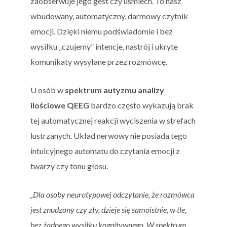
zaobserwuje jego gest czy uśmiech. To nasz
wbudowany, automatyczny, darmowy czytnik
emocji. Dzięki niemu podświadomie i bez
wysiłku „czujemy” intencje, nastrój i ukryte
komunikaty wysyłane przez rozmówcę.
U osób w
spektrum autyzmu analizy
ilościowe QEEG
bardzo często wykazują brak
tej automatycznej reakcji wyciszenia w strefach
lustrzanych. Układ nerwowy nie posiada tego
intuicyjnego automatu do czytania emocji z
twarzy czy tonu głosu.
„Dla osoby neurotypowej odczytanie, że rozmówca
jest znudzony czy zły, dzieje się samoistnie, w tle,
bez żadnego wysiłku kognitywnego. W spektrum