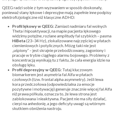
QEEG radzi sobie z tym wyzwaniem w sposób doskonały,
ponieważ stany lękowe i depresyjne mają zupełnie inne podpisy
elektrofizjologiczne niż klasyczne ADHD:
Profil lękowy w QEEG:
Zamiast nadmiaru fal wolnych
Theta i hipoaktywacji, na mapie pacjenta lękowego
widzimy potężne, rozlane amplitudy fal szybkich – pasma
HiBeta
(23–34 Hz), zlokalizowane najczęściej w płatach
ciemieniowych i potylicznych. Mózg taki nie jest
„uśpiony” – jest skrajnie przebodźcowany, zagoniony i
pracuje w trybie ciągłego alarmu bojowego. Problemy z
koncentracją wynikają tu z faktu, że cała energia idzie na
obsługę lęku.
Profil depresyjny w QEEG:
Tutaj kluczowym
biomarkerem jest asymetria fal Alfa w płatach
czołowych (tzw. frontal alpha asymmetry). Jeśli lewa
kora przedczołowa (odpowiedzialna za emocje
pozytywne i motywację) generuje znacznie więcej fal Alfa
niż prawa półkula, oznacza to, że lewa strona jest
zablokowana i nieaktywna. Pacjent nie ma siły działać,
cierpi na anhedonię, a jego deficyty uwagi są wtórnym
skutkiem obniżenia nastroju.