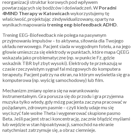
reorganizacji struktur korowych pod wpływem
powtarzających się bodźców i doświadczeń. W
Poradni
4MIND Therapy w Katowicach
wykorzystujemy tę
właściwość, projektując zindywidualizowany, oparty na
wynikach mapowania
trening eeg-biofeedback ADHD
.
Trening EEG-Biofeedback nie polega na pasywnym
przyjmowaniu impulsów – to aktywna, siłownia dla Twojego
układu nerwowego. Pacjent siada w wygodnym fotelu, a na jego
głowie umieszcza się elektrody w punktach, które mapa QEEG
wskazała jako problematyczne (np. w punkcie Fz, gdzie
wskaźnik TBR był zbyt wysoki). Elektrody te przekazują w
czasie rzeczywistym sygnał fal mózgowych do komputera
terapeuty. Pacjent patrzy na ekran, na którym wyświetla się gra
komputerowa (np. wyścig samochodowy) lub film.
Mechanizm zmiany opiera się na warunkowaniu
instrumentalnym. Gra porusza się do przodu i gra przyjemna
muzyka tylko wtedy, gdy mózg pacjenta zaczyna pracować w
pożądanym, zdrowym pasmie – czyli kiedy udaje mu się
wyciszyć fale wolne Theta i wygenerować skupione pasmo
Beta. Jeśli pacjent straci koncentrację, zacznie błądzić myślami
lub wejdzie w stan hipoaktywacji, samochód na ekranie
natychmiast zatrzymuje się, a obraz ciemnieje.