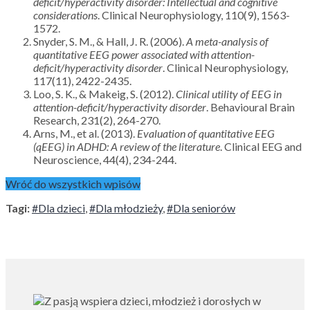
deficit/hyperactivity disorder: Intellectual and cognitive
considerations
. Clinical Neurophysiology, 110(9), 1563-
1572.
Snyder, S. M., & Hall, J. R. (2006).
A meta-analysis of
quantitative EEG power associated with attention-
deficit/hyperactivity disorder
. Clinical Neurophysiology,
117(11), 2422-2435.
Loo, S. K., & Makeig, S. (2012).
Clinical utility of EEG in
attention-deficit/hyperactivity disorder
. Behavioural Brain
Research, 231(2), 264-270.
Arns, M., et al. (2013).
Evaluation of quantitative EEG
(qEEG) in ADHD: A review of the literature
. Clinical EEG and
Neuroscience, 44(4), 234-244.
Wróć do wszystkich wpisów
Tagi:
#Dla dzieci
,
#Dla młodzieży
,
#Dla seniorów