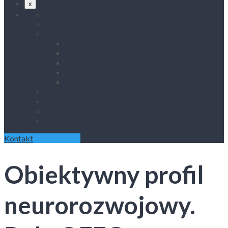
x
Home
O nas
Oferta Poradni
Oferta dla dzieci i młodzieży
Oferta dla dorosłych
Fizjoterapia dla dorosłych
Rehabilitacja dla seniorów
Rehabilitacja pocovidowa
Mama i dziecko
Cennik
Blog
Terapia Online
Kontakt
Obiektywny profil
neurorozwojowy.