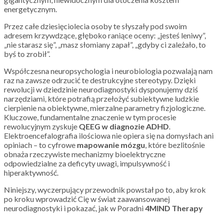
energetycznym.
Przez całe dziesięciolecia osoby te słyszały pod swoim
adresem krzywdzące, głęboko raniące oceny: „jesteś leniwy”,
„nie starasz się”, „masz słomiany zapał”, „gdyby ci zależało, to
byś to zrobił”.
Współczesna neuropsychologia i neurobiologia pozwalają nam
raz na zawsze odrzucić te destrukcyjne stereotypy. Dzięki
rewolucji w dziedzinie neurodiagnostyki dysponujemy dziś
narzędziami, które potrafią przełożyć subiektywne ludzkie
cierpienie na obiektywne, mierzalne parametry fizjologiczne.
Kluczowe, fundamentalne znaczenie w tym procesie
rewolucyjnym zyskuje
QEEG w diagnozie ADHD
.
Elektroencefalografia ilościowa nie opiera się na domysłach ani
opiniach – to cyfrowe
mapowanie mózgu
, które bezlitośnie
obnaża rzeczywiste mechanizmy bioelektryczne
odpowiedzialne za deficyty uwagi, impulsywność i
hiperaktywność.
Niniejszy, wyczerpujący przewodnik powstał po to, aby krok
po kroku wprowadzić Cię w świat zaawansowanej
neurodiagnostyki i pokazać, jak w Poradni
4MIND Therapy