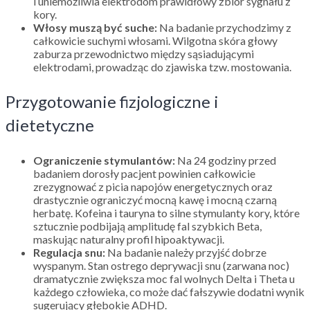
i uniemożliwia elektrodom prawidłowy zbiór sygnału z
kory.
Włosy muszą być suche:
Na badanie przychodzimy z
całkowicie suchymi włosami. Wilgotna skóra głowy
zaburza przewodnictwo między sąsiadującymi
elektrodami, prowadząc do zjawiska tzw. mostowania.
Przygotowanie fizjologiczne i
dietetyczne
Ograniczenie stymulantów:
Na 24 godziny przed
badaniem dorosły pacjent powinien całkowicie
zrezygnować z picia napojów energetycznych oraz
drastycznie ograniczyć mocną kawę i mocną czarną
herbatę. Kofeina i tauryna to silne stymulanty kory, które
sztucznie podbijają amplitudę fal szybkich Beta,
maskując naturalny profil hipoaktywacji.
Regulacja snu:
Na badanie należy przyjść dobrze
wyspanym. Stan ostrego deprywacji snu (zarwana noc)
dramatycznie zwiększa moc fal wolnych Delta i Theta u
każdego człowieka, co może dać fałszywie dodatni wynik
sugerujący głębokie ADHD.