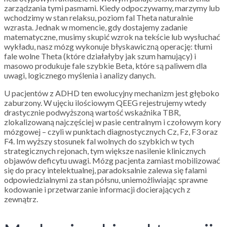
zarządzania tymi pasmami. Kiedy odpoczywamy, marzymy lub
wchodzimy w stan relaksu, poziom fal Theta naturalnie
wzrasta. Jednak w momencie, gdy dostajemy zadanie
matematyczne, musimy skupić wzrok na tekście lub wysłuchać
wykładu, nasz mózg wykonuje błyskawiczną operację: tłumi
fale wolne Theta (które działałyby jak szum hamujący) i
masowo produkuje fale szybkie Beta, które są paliwem dla
uwagi, logicznego myślenia i analizy danych.
U pacjentów z ADHD ten ewolucyjny mechanizm jest głęboko
zaburzony. W ujęciu ilościowym QEEG rejestrujemy wtedy
drastycznie podwyższoną wartość wskaźnika TBR,
zlokalizowaną najczęściej w pasie centralnym i czołowym kory
mózgowej – czyli w punktach diagnostycznych Cz, Fz, F3 oraz
F4. Im wyższy stosunek fal wolnych do szybkich w tych
strategicznych rejonach, tym większe nasilenie klinicznych
objawów deficytu uwagi. Mózg pacjenta zamiast mobilizować
się do pracy intelektualnej, paradoksalnie zalewa się falami
odpowiedzialnymi za stan półsnu, uniemożliwiając sprawne
kodowanie i przetwarzanie informacji docierających z
zewnątrz.