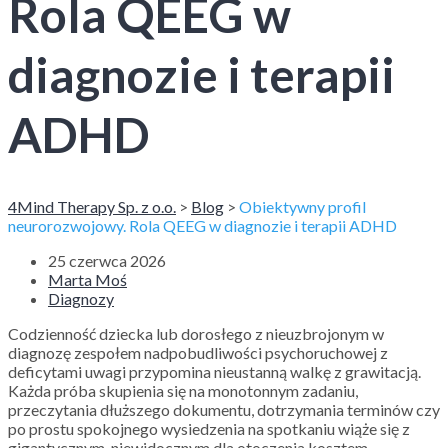
Rola QEEG w
diagnozie i terapii
ADHD
4Mind Therapy Sp. z o.o.
>
Blog
>
Obiektywny profil
neurorozwojowy. Rola QEEG w diagnozie i terapii ADHD
25 czerwca 2026
Marta Moś
Diagnozy
Codzienność dziecka lub dorosłego z nieuzbrojonym w
diagnozę zespołem nadpobudliwości psychoruchowej z
deficytami uwagi przypomina nieustanną walkę z grawitacją.
Każda próba skupienia się na monotonnym zadaniu,
przeczytania dłuższego dokumentu, dotrzymania terminów czy
po prostu spokojnego wysiedzenia na spotkaniu wiąże się z
gigantycznym, niewidocznym dla otoczenia kosztem