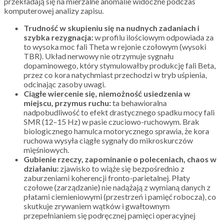
przekładają się na mierzalne anomalie widoczne podczas
komputerowej analizy zapisu.
Trudność w skupieniu się na nudnych zadaniach i
szybka rezygnacja:
w profilu ilościowym odpowiada za
to wysoka moc fali Theta w rejonie czołowym (wysoki
TBR). Układ nerwowy nie otrzymuje sygnału
dopaminowego, który stymulowałby produkcję fali Beta,
przez co kora natychmiast przechodzi w tryb uśpienia,
odcinając zasoby uwagi.
Ciągłe wiercenie się, niemożność usiedzenia w
miejscu, przymus ruchu:
ta behawioralna
nadpobudliwość to efekt drastycznego spadku mocy fali
SMR (12–15 Hz) w pasie czuciowo-ruchowym. Brak
biologicznego hamulca motorycznego sprawia, że kora
ruchowa wysyła ciągłe sygnały do mikroskurczów
mięśniowych.
Gubienie rzeczy, zapominanie o poleceniach, chaos w
działaniu:
zjawisko to wiąże się bezpośrednio z
zaburzeniami koherencji fronto-parietalnej. Płaty
czołowe (zarządzanie) nie nadążają z wymianą danych z
płatami ciemieniowymi (przestrzeń i pamięć robocza), co
skutkuje zrywaniem wątków i gwałtownym
przepełnianiem się podręcznej pamięci operacyjnej