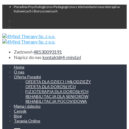
Poradnia Psychologiczno-Pedagogiczna z elementami neuroterapii w
Katowicach i Boruszowicach
Zadzwoń
48530093191
Napisz do nas
kontakt@4-mind.pl
Home
O nas
Oferta Poradni
OFERTA DLA DZIECI I MŁODZIEŻY
OFERTA DLA DOROSŁYCH
FIZJOTERAPIA DLA DOROSŁYCH
REHABILITACJA DLA SENIORÓW
REHABILITACJA POCOVIDOWA
Mama i dziecko
Cennik
Blog
Terapia Online