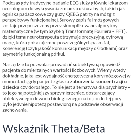
Podczas gdy tradycyjne badanie EEG służy głównie lekarzom
neurologom do wykrywania zmian strukturalnych, takich jak
ogniska padaczkowe czy guzy, QEEG patrzy na mózg z
perspektywy funkcjonalnej. Surowy zapis fal mózgowych
zostaje przepuszczony przez skomplikowane algorytmy
matematyczne (w tym Szybką Transformatę Fouriera – FFT),
dzięki temu neuroterapeuta otrzymuje precyzyjną, cyfrową
mapę, która pokazuje moc poszczególnych pasm fal,
koherencję (czyli jakość komunikacji między ośrodkami) oraz
asymetrię funkcjonalną półkul.
Narzędzie to pozwala sprowadzić subiektywną opowiedź
pacjenta do mierzalnych wartości liczbowych. Wiemy wtedy
dokładnie, jaka jest wydajność energetyczna kory mózgowej w
momentach, gdy pacjent zgłasza
zaburzenia koncentracji u
dziecka
czy dorosłego. To nie jest alternatywa dla psychiatry –
to jego najpotężniejszy sprzymierzeniec, dostarczający
obiektywnego dowodu biologicznego na to, co do tej pory
było jedynie hipotezą postawioną na podstawie obserwacji
zachowania.
Wskaźnik Theta/Beta