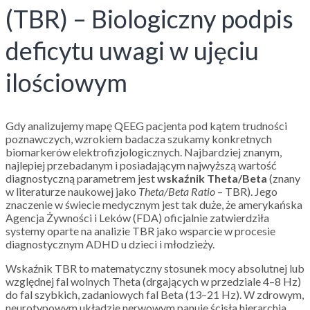
(TBR) – Biologiczny podpis
deficytu uwagi w ujęciu
ilościowym
Gdy analizujemy mapę QEEG pacjenta pod kątem trudności
poznawczych, wzrokiem badacza szukamy konkretnych
biomarkerów elektrofizjologicznych. Najbardziej znanym,
najlepiej przebadanym i posiadającym najwyższą wartość
diagnostyczną parametrem jest
wskaźnik Theta/Beta
(znany
w literaturze naukowej jako
Theta/Beta Ratio
– TBR). Jego
znaczenie w świecie medycznym jest tak duże, że amerykańska
Agencja Żywności i Leków (FDA) oficjalnie zatwierdziła
systemy oparte na analizie TBR jako wsparcie w procesie
diagnostycznym ADHD u dzieci i młodzieży.
Wskaźnik TBR to matematyczny stosunek mocy absolutnej lub
względnej fal wolnych Theta (drgających w przedziale 4–8 Hz)
do fal szybkich, zadaniowych fal Beta (13–21 Hz). W zdrowym,
neurotypowym układzie nerwowym panuje ścisła hierarchia