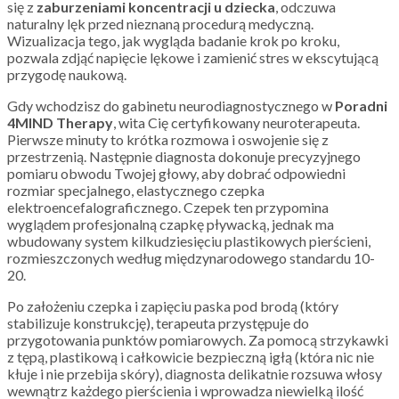
się z
zaburzeniami koncentracji u dziecka
, odczuwa
naturalny lęk przed nieznaną procedurą medyczną.
Wizualizacja tego, jak wygląda badanie krok po kroku,
pozwala zdjąć napięcie lękowe i zamienić stres w ekscytującą
przygodę naukową.
Gdy wchodzisz do gabinetu neurodiagnostycznego w
Poradni
4MIND Therapy
, wita Cię certyfikowany neuroterapeuta.
Pierwsze minuty to krótka rozmowa i oswojenie się z
przestrzenią. Następnie diagnosta dokonuje precyzyjnego
pomiaru obwodu Twojej głowy, aby dobrać odpowiedni
rozmiar specjalnego, elastycznego czepka
elektroencefalograficznego. Czepek ten przypomina
wyglądem profesjonalną czapkę pływacką, jednak ma
wbudowany system kilkudziesięciu plastikowych pierścieni,
rozmieszczonych według międzynarodowego standardu 10-
20.
Po założeniu czepka i zapięciu paska pod brodą (który
stabilizuje konstrukcję), terapeuta przystępuje do
przygotowania punktów pomiarowych. Za pomocą strzykawki
z tępą, plastikową i całkowicie bezpieczną igłą (która nic nie
kłuje i nie przebija skóry), diagnosta delikatnie rozsuwa włosy
wewnątrz każdego pierścienia i wprowadza niewielką ilość