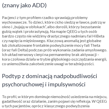
(znany jako ADD)
Pacjenci z tym profilem rzadko sprawiają problemy
wychowawcze. To dzieci, które cicho siedzą w ławce, patrzą w
okno i „bujają w obłokach”, albo dorośli, którzy bezustannie
gubią wątek i prokrastynują. Na mapie QEEG u tych osób
bardzo często nie widzimy drastycznego nadmiaru fal HiBeta
czy napięcia mięśniowego. Kluczową anomalią jest globalne
lub zlokalizowane frontalnie podwyższenie mocy fali Theta
(oraz fali Delta) podczas prób wykonania zadania umysłowego.
Ich układ nerwowy cierpi na permanentny brak aktywacji –
kora czołowa działa w trybie głębokiego oszczędzania energii,
co uniemożliwia zakotwiczenie uwagi w teraźniejszości.
Podtyp z dominacją nadpobudliwości
psychoruchowej i impulsywności
To profil, w którym dominuje niemożność usiedzenia na miejscu,
gadatliwość oraz działanie, zanim pojawi się refleksja. W QEEG
u tych pacjentów, oprócz klasycznego podwyższenia