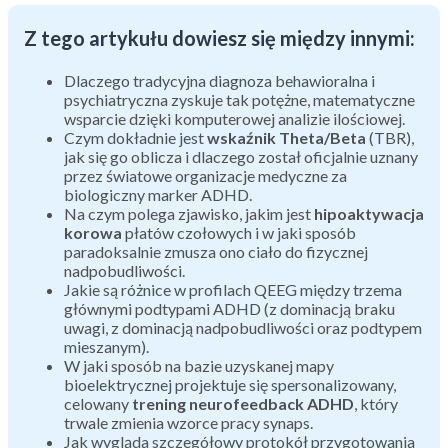
Z tego artykułu dowiesz się między innymi:
Dlaczego tradycyjna diagnoza behawioralna i
psychiatryczna zyskuje tak potężne, matematyczne
wsparcie dzięki komputerowej analizie ilościowej.
Czym dokładnie jest
wskaźnik Theta/Beta
(TBR),
jak się go oblicza i dlaczego został oficjalnie uznany
przez światowe organizacje medyczne za
biologiczny marker ADHD.
Na czym polega zjawisko, jakim jest
hipoaktywacja
korowa
płatów czołowych i w jaki sposób
paradoksalnie zmusza ono ciało do fizycznej
nadpobudliwości.
Jakie są różnice w profilach QEEG między trzema
głównymi podtypami ADHD (z dominacją braku
uwagi, z dominacją nadpobudliwości oraz podtypem
mieszanym).
W jaki sposób na bazie uzyskanej mapy
bioelektrycznej projektuje się spersonalizowany,
celowany
trening neurofeedback ADHD
, który
trwale zmienia wzorce pracy synaps.
Jak wygląda szczegółowy protokół przygotowania