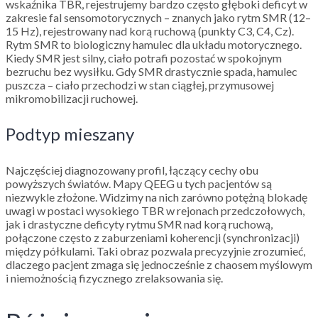
wskaźnika TBR, rejestrujemy bardzo często głęboki deficyt w
zakresie fal sensomotorycznych – znanych jako rytm SMR (12–
15 Hz), rejestrowany nad korą ruchową (punkty C3, C4, Cz).
Rytm SMR to biologiczny hamulec dla układu motorycznego.
Kiedy SMR jest silny, ciało potrafi pozostać w spokojnym
bezruchu bez wysiłku. Gdy SMR drastycznie spada, hamulec
puszcza – ciało przechodzi w stan ciągłej, przymusowej
mikromobilizacji ruchowej.
Podtyp mieszany
Najczęściej diagnozowany profil, łączący cechy obu
powyższych światów. Mapy QEEG u tych pacjentów są
niezwykle złożone. Widzimy na nich zarówno potężną blokadę
uwagi w postaci wysokiego TBR w rejonach przedczołowych,
jak i drastyczne deficyty rytmu SMR nad korą ruchową,
połączone często z zaburzeniami koherencji (synchronizacji)
między półkulami. Taki obraz pozwala precyzyjnie zrozumieć,
dlaczego pacjent zmaga się jednocześnie z chaosem myślowym
i niemożnością fizycznego zrelaksowania się.