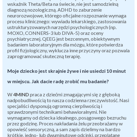
wskaźnik Theta/Beta na świecie, nie jest samodzielną
diagnozą nozologiczną. ADHD to zaburzenie
neurorozwojowe, którego oficjalne rozpoznanie wymaga
procesu klinicznego: wywiadu lekarskiego, zastosowania
ustrukturyzowanych narzędzi psychologicznych (np.
MOXO, CONNERS-3 lub DIVA-5) oraz oceny
psychiatrycznej. QEEG jest bezcennym, obiektywnym
badaniem laboratoryjnym dla mózgu, które potwierdza
profil fizjologiczny, wyklucza inne przyczyny oraz pozwala
zaprogramować skuteczną terapię.
Moje dziecko jest skrajnie żywe i nie usiedzi 10 minut
w miejscu. Jak dacie radę zrobić mu badanie?
W
4MIND
praca z dziećmi zmagającymi się z głęboką
nadpobudliwością to nasza codzienna rzeczywistość. Nasi
specjaliści dysponują ogromną cierpliwością i
sprawdzonymi technikami behawioralnymi. Nie
wymagamy od dziecka idealnego, posągowego bezruchu
przez godzinę. Proces nakładania żelu przeobrażamy w
opowieść sensoryczną, a sam zapis dzielimy na bardzo
krótkie, jedno- lub dwuminutowe odcinki, przeplatane