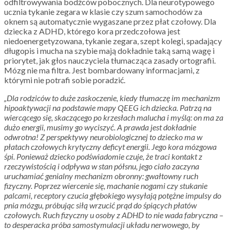
odfiltrowywania bodźców pobocznych. Dla neurotypowego
ucznia tykanie zegara w klasie czy szum samochodów za
oknem są automatycznie wygaszane przez płat czołowy. Dla
dziecka z ADHD, którego kora przedczołowa jest
niedoenergetyzowana, tykanie zegara, szept kolegi, spadający
długopis i mucha na szybie mają dokładnie taką samą wagę i
priorytet, jak głos nauczyciela tłumacząca zasady ortografii.
Mózg nie ma filtra. Jest bombardowany informacjami, z
którymi nie potrafi sobie poradzić.
„Dla rodziców to duże zaskoczenie, kiedy tłumaczę im mechanizm
hipoaktywacji na podstawie mapy QEEG ich dziecka. Patrzą na
wiercącego się, skaczącego po krzesłach malucha i myślą: on ma za
dużo energii, musimy go wyciszyć. A prawda jest dokładnie
odwrotna! Z perspektywy neurobiologicznej to dziecko ma w
płatach czołowych krytyczny deficyt energii. Jego kora mózgowa
śpi. Ponieważ dziecko podświadomie czuje, że traci kontakt z
rzeczywistością i odpływa w stan półsnu, jego ciało zaczyna
uruchamiać genialny mechanizm obronny: gwałtowny ruch
fizyczny. Poprzez wiercenie się, machanie nogami czy stukanie
palcami, receptory czucia głębokiego wysyłają potężne impulsy do
pnia mózgu, próbując siłą wrzucić prąd do śpiących płatów
czołowych. Ruch fizyczny u osoby z ADHD to nie wada fabryczna –
to desperacka próba samostymulacji układu nerwowego, by