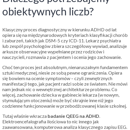
obiektywnych liczb?
Klasyczny proces diagnostyczny w kierunku ADHD od lat
opiera się na międzynarodowych kryteriach klasyfikacji chorób
i zaburzeń, takich jak DSM-5 czy ICD-11. Lekarz psychiatra
lub zespół psychologów zbiera szczegółowy wywiad, analizuje
arkusze obserwacyjne wypełniane przez rodziców i
nauczycieli, rozmawia z pacjentem i ocenia jego zachowanie.
Choć ten proces jest absolutnym, nienaruszalnym fundamentem
sztuki medycznej, niesie ze sobą pewne ograniczenia. Opiera
się bowiem na ocenie symptomów – czyli zewnętrznych
manifestacji tego, jak pacjent radzi sobie ze światem. Nie mówi
nam jednak nic o wewnętrznej architekturze problemu. Co
więcej, zachowanie dziecka w gabinecie lekarza (w nowym,
stymulującym otoczeniu) może być skrajnie inne niż jego
codzienne funkcjonowanie w przebodźcowanej klasie szkolnej.
Tutaj właśnie wkracza
badanie QEEG na ADHD
.
Elektroencefalografia ilościowa to nic innego jak
zaawansowana, komputerowa analiza klasycznego zapisu EEG.