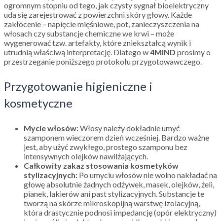
ogromnym stopniu od tego, jak czysty sygnał bioelektryczny
uda się zarejestrować z powierzchni skóry głowy. Każde
zakłócenie – napięcie mięśniowe, pot, zanieczyszczenia na
włosach czy substancje chemiczne we krwi – może
wygenerować tzw. artefakty, które zniekształcą wynik i
utrudnią właściwą interpretację. Dlatego w
4MIND
prosimy o
przestrzeganie poniższego protokołu przygotowawczego.
Przygotowanie higieniczne i
kosmetyczne
Mycie włosów:
Włosy należy dokładnie umyć
szamponem wieczorem dzień wcześniej. Bardzo ważne
jest, aby użyć zwykłego, prostego szamponu bez
intensywnych olejków nawilżających.
Całkowity zakaz stosowania kosmetyków
stylizacyjnych:
Po umyciu włosów nie wolno nakładać na
głowę absolutnie żadnych odżywek, masek, olejków, żeli,
pianek, lakierów ani past stylizacyjnych. Substancje te
tworzą na skórze mikroskopijną warstwę izolacyjną,
która drastycznie podnosi impedancję (opór elektryczny)