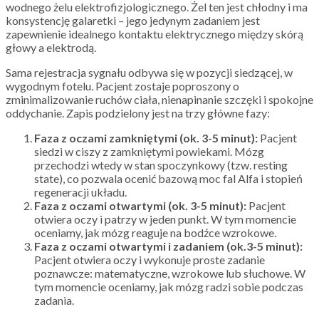
wodnego żelu elektrofizjologicznego. Żel ten jest chłodny i ma
konsystencję galaretki – jego jedynym zadaniem jest
zapewnienie idealnego kontaktu elektrycznego między skórą
głowy a elektrodą.
Sama rejestracja sygnału odbywa się w pozycji siedzącej, w
wygodnym fotelu. Pacjent zostaje poproszony o
zminimalizowanie ruchów ciała, nienapinanie szczęki i spokojne
oddychanie. Zapis podzielony jest na trzy główne fazy:
Faza z oczami zamkniętymi (ok. 3-5 minut):
Pacjent
siedzi w ciszy z zamkniętymi powiekami. Mózg
przechodzi wtedy w stan spoczynkowy (tzw. resting
state), co pozwala ocenić bazową moc fal Alfa i stopień
regeneracji układu.
Faza z oczami otwartymi (ok. 3-5 minut):
Pacjent
otwiera oczy i patrzy w jeden punkt. W tym momencie
oceniamy, jak mózg reaguje na bodźce wzrokowe.
Faza z oczami otwartymi i zadaniem (ok.3-5 minut):
Pacjent otwiera oczy i wykonuje proste zadanie
poznawcze: matematyczne, wzrokowe lub słuchowe. W
tym momencie oceniamy, jak mózg radzi sobie podczas
zadania.