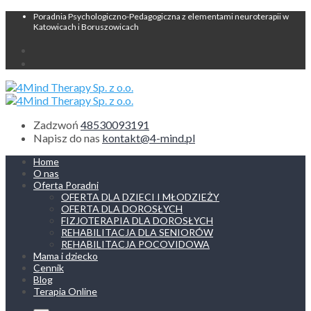
Poradnia Psychologiczno-Pedagogiczna z elementami neuroterapii w
Katowicach i Boruszowicach
Zadzwoń
48530093191
Napisz do nas
kontakt@4-mind.pl
Home
O nas
Oferta Poradni
OFERTA DLA DZIECI I MŁODZIEŻY
OFERTA DLA DOROSŁYCH
FIZJOTERAPIA DLA DOROSŁYCH
REHABILITACJA DLA SENIORÓW
REHABILITACJA POCOVIDOWA
Mama i dziecko
Cennik
Blog
Terapia Online