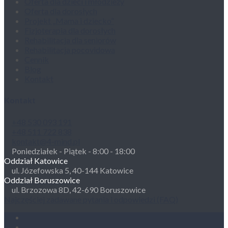
Oferta dla dzieci i młodzieży
Oferta dla dorosłych
Projekt „Mama i dziecko”
Fizjoterapia dla dorosłych
Rehabilitacja dla seniorów
Rehabilitacja pocovidowa
Cennik
Blog
Kontakt
Kontakt
+48 530 093 191
+48 511 722 838
kontakt@4-mind.pl
Poniedziałek - Piątek - 8:00 - 18:00
Oddział Katowice
ul. Józefowska 5, 40-144 Katowice
Oddział Boruszowice
ul. Brzozowa 8D, 42-690 Boruszowice
Najczęściej zadawane pytania i odpowiedzi (FAQ)