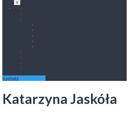
x
Home
O nas
Oferta Poradni
Oferta dla dzieci i młodzieży
Oferta dla dorosłych
Fizjoterapia dla dorosłych
Rehabilitacja dla seniorów
Rehabilitacja pocovidowa
Mama i dziecko
Cennik
Blog
Terapia Online
Kontakt
Katarzyna Jaskóła