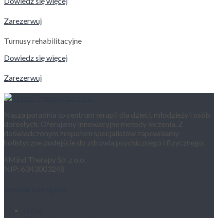
Dowiedz się więcej
Zarezerwuj
Turnusy rehabilitacyjne
Dowiedz się więcej
Zarezerwuj
Nasza poradnia to centrum terapii dla dzieci, młodzieży i osób
dorosłych. Oferujemy innowacyjne metody leczenia. Z
doświadczonym zespołem specjalistów zapewniamy
holistyczne podejście do zdrowia psychicznego i fizycznego.
4Mind Therapy Sp. z o.o.
NIP: 6343003248
Szybka nawigacja
O nas