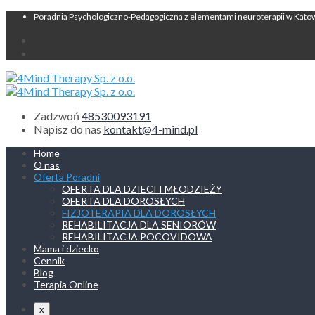
Poradnia Psychologiczno-Pedagogiczna z elementami neuroterapii w Kato
Zadzwoń
48530093191
Napisz do nas
kontakt@4-mind.pl
Home
O nas
Oferta Poradni
OFERTA DLA DZIECI I MŁODZIEŻY
OFERTA DLA DOROSŁYCH
FIZJOTERAPIA DLA DOROSŁYCH
REHABILITACJA DLA SENIORÓW
REHABILITACJA POCOVIDOWA
Mama i dziecko
Cennik
Blog
Terapia Online
x