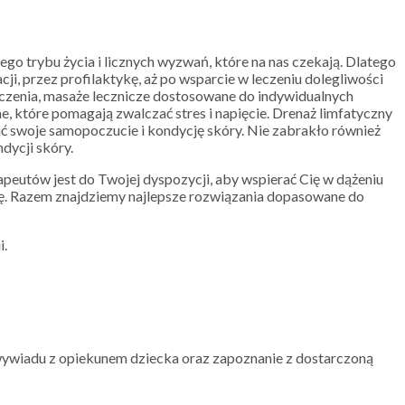
o trybu życia i licznych wyzwań, które na nas czekają. Dlatego
i, przez profilaktykę, aż po wsparcie w leczeniu dolegliwości
leczenia, masaże lecznicze dostosowane do indywidualnych
e, które pomagają zwalczać stres i napięcie. Drenaż limfatyczny
ić swoje samopoczucie i kondycję skóry. Nie zabrakło również
dycji skóry.
peutów jest do Twojej dyspozycji, aby wspierać Cię w dążeniu
ytę. Razem znajdziemy najlepsze rozwiązania dopasowane do
i.
wywiadu z opiekunem dziecka oraz zapoznanie z dostarczoną