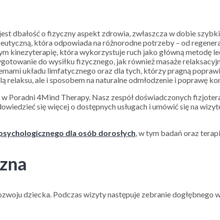
t dbałość o fizyczny aspekt zdrowia, zwłaszcza w dobie szybkieg
eutyczną, która odpowiada na różnorodne potrzeby – od regeneracj
 tym kinezyterapię, która wykorzystuje ruch jako główną metodę 
ygotowanie do wysiłku fizycznego, jak również masaże relaksacyjn
blemami układu limfatycznego oraz dla tych, którzy pragną popraw
ą relaksu, ale i sposobem na naturalne odmłodzenie i poprawę kon
ą w Poradni 4Mind Therapy. Nasz zespół doświadczonych fizjotera
dowiedzieć się więcej o dostępnych usługach i umówić się na wiz
 psychologicznego dla osób dorosłych
, w tym badań oraz terapi
czna
rozwoju dziecka. Podczas wizyty następuje zebranie dogłębnego 