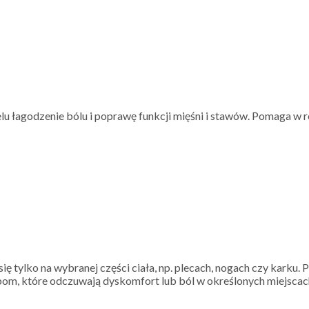
u łagodzenie bólu i poprawę funkcji mięśni i stawów. Pomaga w r
ę tylko na wybranej części ciała, np. plecach, nogach czy karku.
bom, które odczuwają dyskomfort lub ból w określonych miejscach