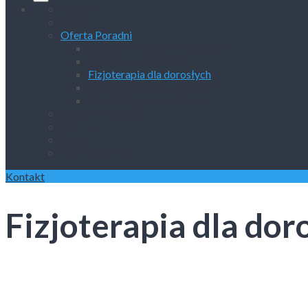
Home
O nas
Oferta Poradni
Oferta dla dzieci i młodzieży
Oferta dla dorosłych
Fizjoterapia dla dorosłych
Rehabilitacja dla seniorów
Rehabilitacja pocovidowa
Mama i dziecko
Cennik
Blog
Terapia Online
Kontakt
Fizjoterapia dla dor