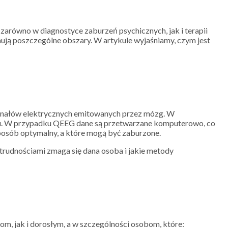
 zarówno w diagnostyce zaburzeń psychicznych, jak i terapii
ją poszczególne obszary. W artykule wyjaśniamy, czym jest
sygnałów elektrycznych emitowanych przez mózg. W
ózgu. W przypadku QEEG dane są przetwarzane komputerowo, co
sposób optymalny, a które mogą być zaburzone.
 trudnościami zmaga się dana osoba i jakie metody
m, jak i dorosłym, a w szczególności osobom, które: