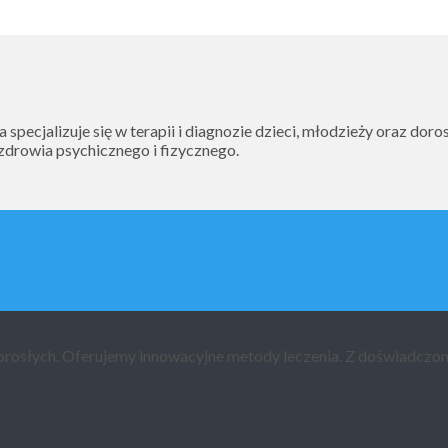
pecjalizuje się w terapii i diagnozie dzieci, młodzieży oraz do
 zdrowia psychicznego i fizycznego.
b dorosłych. Oferujemy innowacyjne metody leczenia. Z doświadcz