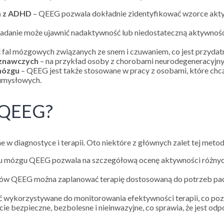
ym z ADHD
– QEEG pozwala dokładnie zidentyfikować wzorce ak
adanie może ujawnić nadaktywność lub niedostateczną aktywność
al mózgowych związanych ze snem i czuwaniem, co jest przydatne
oznawczych
– na przykład osoby z chorobami neurodegeneracyjny
mózgu
– QEEG jest także stosowane w pracy z osobami, które ch
umysłowych.
e QEEG?
w diagnostyce i terapii. Oto niektóre z głównych zalet tej metod
 mózgu QEEG pozwala na szczegółową ocenę aktywności różnych 
ów QEEG można zaplanować terapię dostosowaną do potrzeb pacje
wykorzystywane do monitorowania efektywności terapii, co poz
cie bezpieczne, bezbolesne i nieinwazyjne, co sprawia, że jest od