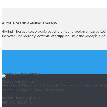
Autor:
Poradnia 4Mind Therapy
4Mind Therapy to poradnia psychologiczno-pedagogiczna, która s
innowacyjne metody leczenia, oferując holistyczne podejście do
Jesteś zainteresowany?
Skontaktuj się z nami!
Nasza poradnia to centrum terapii dla dzieci, młodzieży i osó
do zdrowia psychicznego i fizycznego.
Kontakt
4Mind Therapy Sp. z o.o.
NIP: 6343003248