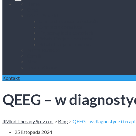
Home
O nas
Oferta Poradni
Oferta dla dzieci i młodzieży
Oferta dla dorosłych
Fizjoterapia dla dorosłych
Rehabilitacja dla seniorów
Rehabilitacja pocovidowa
Mama i dziecko
Cennik
Blog
Terapia Online
Kontakt
QEEG – w diagnostyce
4Mind Therapy Sp. z o.o.
>
Blog
>
QEEG – w diagnostyce i terapi
25 listopada 2024