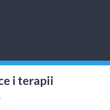
 i terapii
i