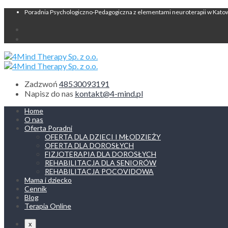
Poradnia Psychologiczno-Pedagogiczna z elementami neuroterapii w Kato
Zadzwoń
48530093191
Napisz do nas
kontakt@4-mind.pl
Home
O nas
Oferta Poradni
OFERTA DLA DZIECI I MŁODZIEŻY
OFERTA DLA DOROSŁYCH
FIZJOTERAPIA DLA DOROSŁYCH
REHABILITACJA DLA SENIORÓW
REHABILITACJA POCOVIDOWA
Mama i dziecko
Cennik
Blog
Terapia Online
x