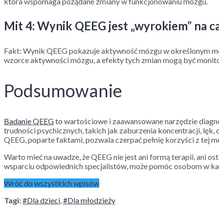
która wspomaga pożądane zmiany w funkcjonowaniu mózgu.
Mit 4: Wynik QEEG jest „wyrokiem” na ca
Fakt
: Wynik QEEG pokazuje aktywność mózgu w określonym mome
wzorce aktywności mózgu, a efekty tych zmian mogą być monit
Podsumowanie
Badanie QEEG
to wartościowe i zaawansowane narzędzie diagno
trudności psychicznych, takich jak zaburzenia koncentracji, lę
QEEG, poparte faktami, pozwala czerpać pełnię korzyści z tej me
Warto mieć na uwadze, że QEEG nie jest ani formą terapii, ani 
wsparciu odpowiednich specjalistów, może pomóc osobom w każ
Wróć do wszystkich wpisów
Tagi:
#Dla dzieci
,
#Dla młodzieży