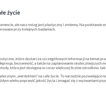
łe życie
ncie, ale nasz mózg jest plastyczny i zmienny. Na podstawie w
orowane przy kolejnych badaniach.
styczne, które dostarcza szczegółowych informacji na temat pra
k, depresja, bezsenność, a także na zaplanowanie skuteczniejszyc
tody, która jest dostępna w coraz większej liczbie ośrodków, tak
ostatecznym „werdyktem” na całe życie. To narzędzie pozwalające 
dym wieku poprawić jakość życia i zmagać się z wyzwaniami psy