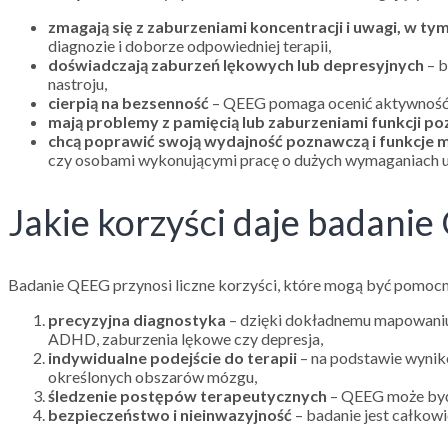
zmagają się z zaburzeniami koncentracji i uwagi, w t
diagnozie i doborze odpowiedniej terapii,
doświadczają zaburzeń lękowych lub depresyjnych
– b
nastroju,
cierpią na bezsenność
– QEEG pomaga ocenić aktywność f
mają problemy z pamięcią lub zaburzeniami funkcji p
chcą poprawić swoją wydajność poznawczą i funkcje 
czy osobami wykonującymi pracę o dużych wymaganiach 
Jakie korzyści daje badani
Badanie QEEG przynosi liczne korzyści, które mogą być pomocne 
precyzyjna diagnostyka
– dzięki dokładnemu mapowaniu
ADHD, zaburzenia lękowe czy depresja,
indywidualne podejście do terapii
– na podstawie wynik
określonych obszarów mózgu,
śledzenie postępów terapeutycznych
– QEEG może być 
bezpieczeństwo i nieinwazyjność
– badanie jest całkowi