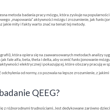
czesna metoda badania pracy mózgu, która zyskuje na popularności
wego „mapowania” aktywności mózgu i zrozumienie, jak funkcjonu
 jakie mity i fakty warto znać na temat tej metody.
grafii), która opiera się na zaawansowanych metodach analizy 
ak fale alfa, beta, theta i delta, aby ocenić funkcjonowanie m
ktywności elektrycznej i pokazującej, które obszary pracują w 
odchylenia od normy, co pozwala na lepsze zrozumienie, z jakimi
e badanie QEEG?
ę z różnorodnymi trudnościami. Jest dedykowane zarówno dziecio