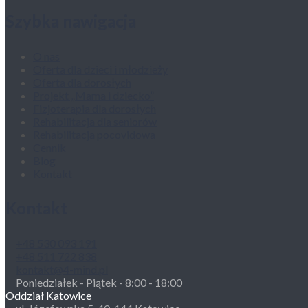
Szybka nawigacja
O nas
Oferta dla dzieci i młodzieży
Oferta dla dorosłych
Projekt „Mama i dziecko”
Fizjoterapia dla dorosłych
Rehabilitacja dla seniorów
Rehabilitacja pocovidowa
Cennik
Blog
Kontakt
Kontakt
+48 530 093 191
+48 511 722 838
kontakt@4-mind.pl
Poniedziałek - Piątek - 8:00 - 18:00
Oddział Katowice