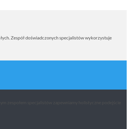
rosłych. Zespół doświadczonych specjalistów wykorzystuje
onym zespołem specjalistów zapewniamy holistyczne podejście