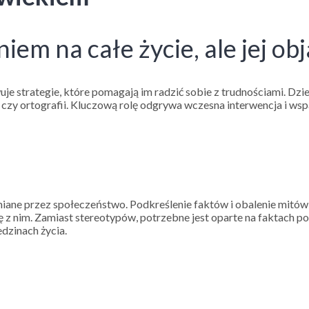
niem na całe życie, ale jej o
je strategie, które pomagają im radzić sobie z trudnościami. Dziec
i czy ortografii. Kluczową rolę odgrywa wczesna interwencja i w
miane przez społeczeństwo. Podkreślenie faktów i obalenie mitów n
ę z nim. Zamiast stereotypów, potrzebne jest oparte na faktach 
edzinach życia.