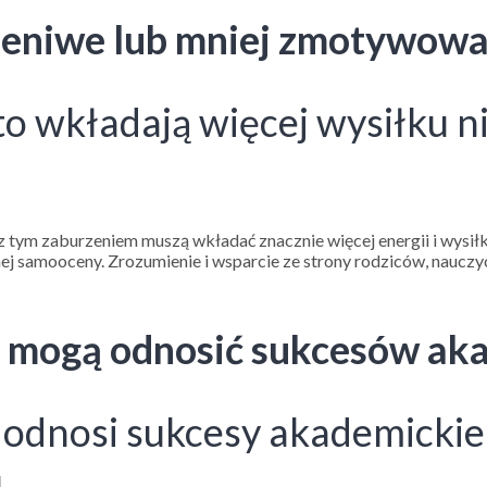
są leniwe lub mniej zmotywow
sto wkładają więcej wysiłku ni
 z tym zaburzeniem muszą wkładać znacznie więcej energii i wysiłk
j samooceny. Zrozumienie i wsparcie ze strony rodziców, nauczyc
ie mogą odnosić sukcesów ak
ą odnosi sukcesy akademicki
u