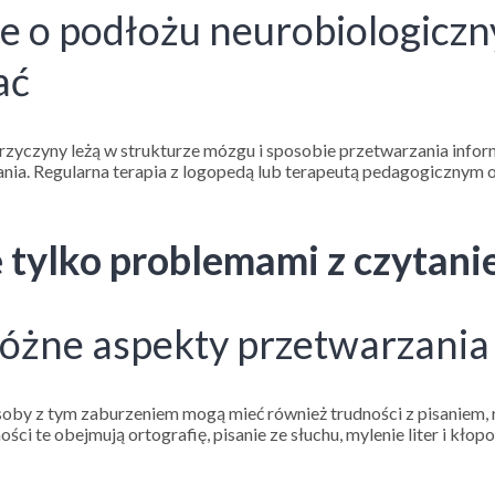
e o podłożu neurobiologiczny
ać
 przyczyny leżą w strukturze mózgu i sposobie przetwarzania inf
ania. Regularna terapia z logopedą lub terapeutą pedagogicznym 
ę tylko problemami z czytan
óżne aspekty przetwarzania j
 osoby z tym zaburzeniem mogą mieć również trudności z pisanie
ci te obejmują ortografię, pisanie ze słuchu, mylenie liter i kłop