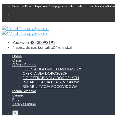
Poradnia Psychologiczno-Pedagogiczna z elementami neuroterapii w Kato
Zadzwoń
48530093191
Napisz do nas
kontakt@4-mind.pl
Home
O nas
Oferta Poradni
OFERTA DLA DZIECI I MŁODZIEŻY
OFERTA DLA DOROSŁYCH
FIZJOTERAPIA DLA DOROSŁYCH
REHABILITACJA DLA SENIORÓW
REHABILITACJA POCOVIDOWA
Mama i dziecko
Cennik
Blog
Terapia Online
x