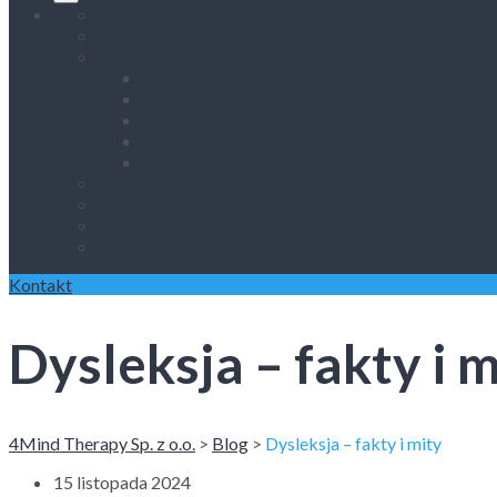
Home
O nas
Oferta Poradni
Oferta dla dzieci i młodzieży
Oferta dla dorosłych
Fizjoterapia dla dorosłych
Rehabilitacja dla seniorów
Rehabilitacja pocovidowa
Mama i dziecko
Cennik
Blog
Terapia Online
Kontakt
Dysleksja – fakty i 
4Mind Therapy Sp. z o.o.
>
Blog
>
Dysleksja – fakty i mity
15 listopada 2024