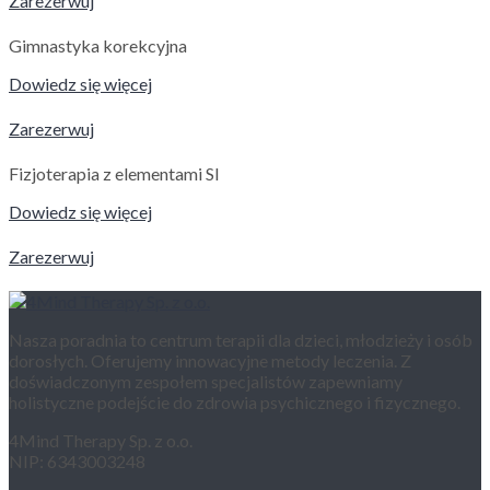
Zarezerwuj
Gimnastyka korekcyjna
Dowiedz się więcej
Zarezerwuj
Fizjoterapia z elementami SI
Dowiedz się więcej
Zarezerwuj
Nasza poradnia to centrum terapii dla dzieci, młodzieży i osób
dorosłych. Oferujemy innowacyjne metody leczenia. Z
doświadczonym zespołem specjalistów zapewniamy
holistyczne podejście do zdrowia psychicznego i fizycznego.
4Mind Therapy Sp. z o.o.
NIP: 6343003248