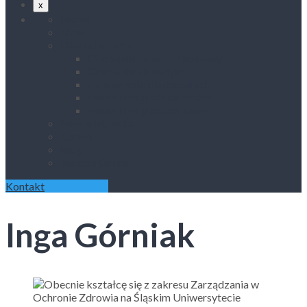
x
Home
O nas
Oferta Poradni
Oferta dla dzieci i młodzieży
Oferta dla dorosłych
Fizjoterapia dla dorosłych
Rehabilitacja dla seniorów
Rehabilitacja pocovidowa
Mama i dziecko
Cennik
Blog
Terapia Online
Kontakt
Inga Górniak