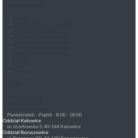
Szybka nawigacja
O nas
Oferta dla dzieci i młodzieży
Oferta dla dorosłych
Projekt „Mama i dziecko”
Fizjoterapia dla dorosłych
Rehabilitacja dla seniorów
Rehabilitacja pocovidowa
Cennik
Blog
Kontakt
Kontakt
+48 530 093 191
+48 511 722 838
kontakt@4-mind.pl
Poniedziałek - Piątek - 8:00 - 18:00
Oddział Katowice
ul. Józefowska 5, 40-144 Katowice
Oddział Boruszowice
ul. Brzozowa 8D, 42-690 Boruszowice