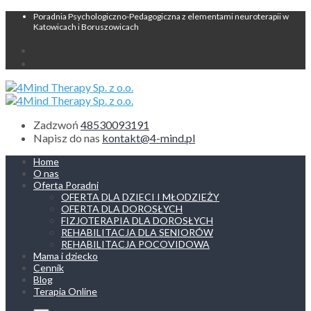
Poradnia Psychologiczno-Pedagogiczna z elementami neuroterapii w
Katowicach i Boruszowicach
Zadzwoń
48530093191
Napisz do nas
kontakt@4-mind.pl
Home
O nas
Oferta Poradni
OFERTA DLA DZIECI I MŁODZIEŻY
OFERTA DLA DOROSŁYCH
FIZJOTERAPIA DLA DOROSŁYCH
REHABILITACJA DLA SENIORÓW
REHABILITACJA POCOVIDOWA
Mama i dziecko
Cennik
Blog
Terapia Online