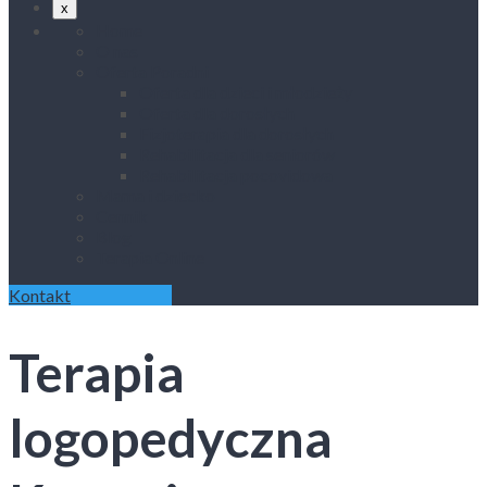
x
Home
O nas
Oferta Poradni
Oferta dla dzieci i młodzieży
Oferta dla dorosłych
Fizjoterapia dla dorosłych
Rehabilitacja dla seniorów
Rehabilitacja pocovidowa
Mama i dziecko
Cennik
Blog
Terapia Online
Kontakt
Terapia
logopedyczna