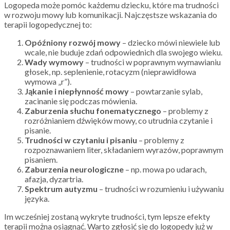
Logopeda może pomóc każdemu dziecku, które ma trudności
w rozwoju mowy lub komunikacji. Najczęstsze wskazania do
terapii logopedycznej to:
Opóźniony rozwój mowy
– dziecko mówi niewiele lub
wcale, nie buduje zdań odpowiednich dla swojego wieku.
Wady wymowy
– trudności w poprawnym wymawianiu
głosek, np. seplenienie, rotacyzm (nieprawidłowa
wymowa „r”).
Jąkanie i niepłynność mowy
– powtarzanie sylab,
zacinanie się podczas mówienia.
Zaburzenia słuchu fonematycznego
– problemy z
rozróżnianiem dźwięków mowy, co utrudnia czytanie i
pisanie.
Trudności w czytaniu i pisaniu
– problemy z
rozpoznawaniem liter, składaniem wyrazów, poprawnym
pisaniem.
Zaburzenia neurologiczne
– np. mowa po udarach,
afazja, dyzartria.
Spektrum autyzmu
– trudności w rozumieniu i używaniu
języka.
Im wcześniej zostaną wykryte trudności, tym lepsze efekty
terapii można osiągnąć. Warto zgłosić się do logopedy już w