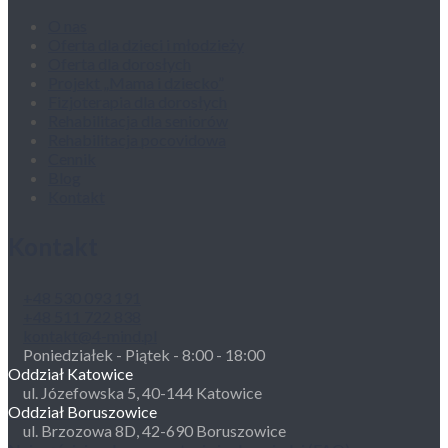
O nas
Oferta dla dzieci i młodzieży
Oferta dla dorosłych
Projekt „Mama i dziecko”
Fizjoterapia dla dorosłych
Rehabilitacja dla seniorów
Rehabilitacja pocovidowa
Cennik
Blog
Kontakt
Kontakt
+48 530 093 191
+48 511 722 838
kontakt@4-mind.pl
Poniedziałek - Piątek - 8:00 - 18:00
Oddział Katowice
ul. Józefowska 5, 40-144 Katowice
Oddział Boruszowice
ul. Brzozowa 8D, 42-690 Boruszowice