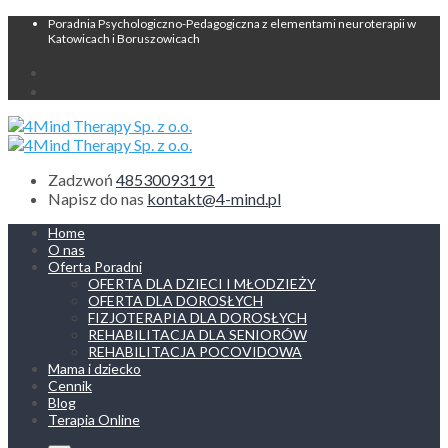
Poradnia Psychologiczno-Pedagogiczna z elementami neuroterapii w
Katowicach i Boruszowicach
Zadzwoń
48530093191
Napisz do nas
kontakt@4-mind.pl
Home
O nas
Oferta Poradni
OFERTA DLA DZIECI I MŁODZIEŻY
OFERTA DLA DOROSŁYCH
FIZJOTERAPIA DLA DOROSŁYCH
REHABILITACJA DLA SENIORÓW
REHABILITACJA POCOVIDOWA
Mama i dziecko
Cennik
Blog
Terapia Online