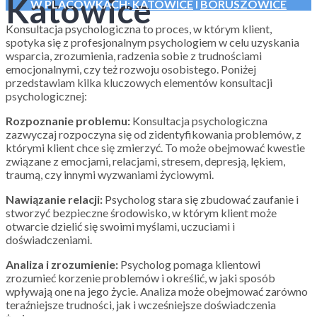
Katowice
W PLACÓWKACH:
KATOWICE
I
BORUSZOWICE
Konsultacja psychologiczna to proces, w którym klient,
spotyka się z profesjonalnym psychologiem w celu uzyskania
wsparcia, zrozumienia, radzenia sobie z trudnościami
emocjonalnymi, czy też rozwoju osobistego. Poniżej
przedstawiam kilka kluczowych elementów konsultacji
psychologicznej:
Rozpoznanie problemu:
Konsultacja psychologiczna
zazwyczaj rozpoczyna się od zidentyfikowania problemów, z
którymi klient chce się zmierzyć. To może obejmować kwestie
związane z emocjami, relacjami, stresem, depresją, lękiem,
traumą, czy innymi wyzwaniami życiowymi.
Nawiązanie relacji:
Psycholog stara się zbudować zaufanie i
stworzyć bezpieczne środowisko, w którym klient może
otwarcie dzielić się swoimi myślami, uczuciami i
doświadczeniami.
Analiza i zrozumienie:
Psycholog pomaga klientowi
zrozumieć korzenie problemów i określić, w jaki sposób
wpływają one na jego życie. Analiza może obejmować zarówno
teraźniejsze trudności, jak i wcześniejsze doświadczenia