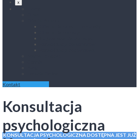
x
Home
O nas
Oferta Poradni
Oferta dla dzieci i młodzieży
Oferta dla dorosłych
Fizjoterapia dla dorosłych
Rehabilitacja dla seniorów
Rehabilitacja pocovidowa
Mama i dziecko
Cennik
Blog
Terapia Online
Kontakt
Konsultacja
psychologiczna
KONSULTACJA PSYCHOLOGICZNA DOSTĘPNA JEST JUŻ