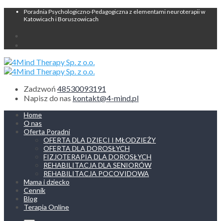
Poradnia Psychologiczno-Pedagogiczna z elementami neuroterapii w
Katowicach i Boruszowicach
Zadzwoń
48530093191
Napisz do nas
kontakt@4-mind.pl
Home
O nas
Oferta Poradni
OFERTA DLA DZIECI I MŁODZIEŻY
OFERTA DLA DOROSŁYCH
FIZJOTERAPIA DLA DOROSŁYCH
REHABILITACJA DLA SENIORÓW
REHABILITACJA POCOVIDOWA
Mama i dziecko
Cennik
Blog
Terapia Online