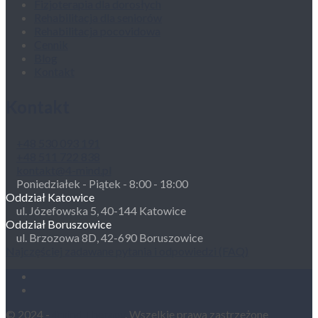
Fizjoterapia dla dorosłych
Rehabilitacja dla seniorów
Rehabilitacja pocovidowa
Cennik
Blog
Kontakt
Kontakt
+48 530 093 191
+48 511 722 838
kontakt@4-mind.pl
Poniedziałek - Piątek - 8:00 - 18:00
Oddział Katowice
ul. Józefowska 5, 40-144 Katowice
Oddział Boruszowice
ul. Brzozowa 8D, 42-690 Boruszowice
Najczęściej zadawane pytania i odpowiedzi (FAQ)
© 2024 -
4mind Therapy
. Wszelkie prawa zastrzeżone